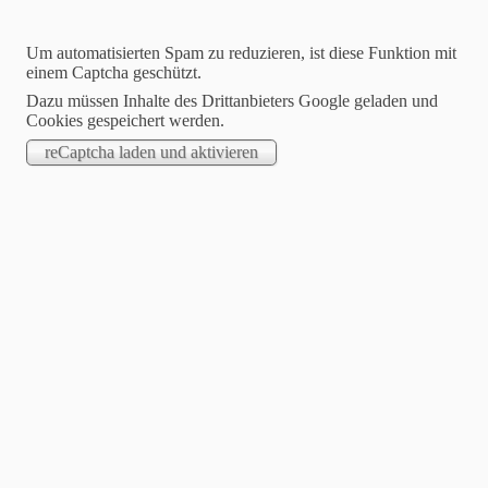
Um automatisierten Spam zu reduzieren, ist diese Funktion mit
einem Captcha geschützt.
Phantasie
Dazu müssen Inhalte des Drittanbieters Google geladen und
Cookies gespeichert werden.
STARTSEITE
kennt keine
Grenzen
Auf dieser Homepage findet ihr alles, was mit
den Helden von "Nachts unterm Kirchturm" zu tun hat.